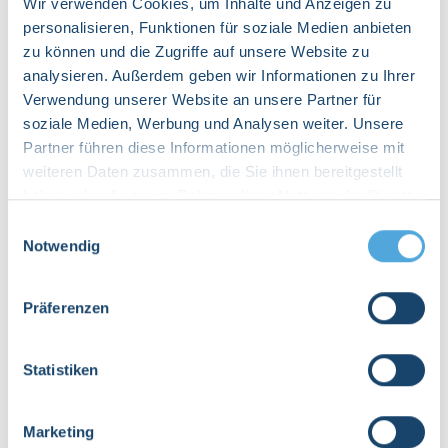
Wir verwenden Cookies, um Inhalte und Anzeigen zu
Millennials”
personalisieren, Funktionen für soziale Medien anbieten
(9. Juni 2025)
zu können und die Zugriffe auf unsere Website zu
https://time.com/7292279/appendix-cancer-rising-
analysieren. Außerdem geben wir Informationen zu Ihrer
millennials/
Verwendung unserer Website an unsere Partner für
soziale Medien, Werbung und Analysen weiter. Unsere
Health.com – “A Rare Cancer Is Increasing in
Partner führen diese Informationen möglicherweise mit
Millennials and Gen X. Here’s What to Know”
weiteren Daten zusammen, die Sie ihnen bereitgestellt
haben oder die sie im Rahmen Ihrer Nutzung der Dienste
(12. Juni 2025)
gesammelt haben.
https://www.health.com/appendix-cancer-increase-
Einwilligungsauswahl
Notwendig
generation-x-millennials-11750327
VUMC News – “Study shows sharp increase in
Präferenzen
appendix cancer for Generation X and millennials”
(10. Juni 2025)
Statistiken
https://news.vumc.org/2025/06/10/study-shows-
sharp-increase-in-appendix-cancer-for-generation-
Marketing