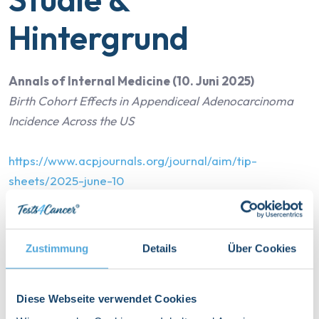
Hintergrund
Annals of Internal Medicine (10. Juni 2025)
Birth Cohort Effects in Appendiceal Adenocarcinoma
Incidence Across the US
https://www.acpjournals.org/journal/aim/tip-
sheets/2025-june-10
Sekundärquellen zur
Zustimmung
Details
Über Cookies
Risikoanalyse
Diese Webseite verwendet Cookies
Time.com – “Appendix Cancer Has Quadrupled in